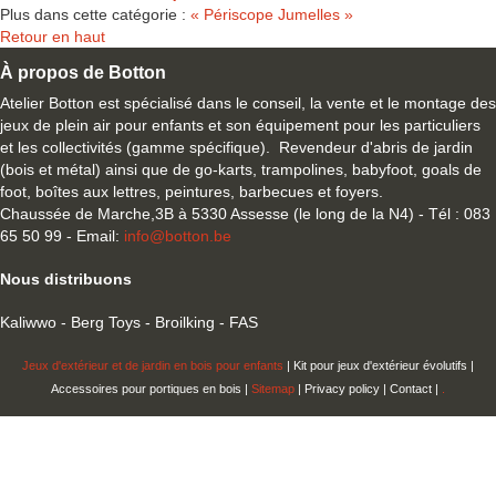
Plus dans cette catégorie :
« Périscope
Jumelles »
Retour en haut
À propos de Botton
Atelier Botton est spécialisé dans le conseil, la vente et le montage des
jeux de plein air pour enfants et son équipement pour les particuliers
et les collectivités (gamme spécifique). Revendeur d'abris de jardin
(bois et métal) ainsi que de go-karts, trampolines, babyfoot, goals de
foot, boîtes aux lettres, peintures, barbecues et foyers.
Chaussée de Marche,3B à 5330 Assesse (le long de la N4) - Tél : 083
65 50 99 - Email:
info@botton.be
Nous distribuons
Kaliwwo - Berg Toys - Broilking - FAS
Jeux d'extérieur et de jardin en bois pour enfants
| Kit pour jeux d'extérieur évolutifs |
Accessoires pour portiques en bois |
Sitemap
| Privacy policy | Contact |
.