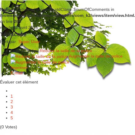
Notice
: Undefined property: stdClass::$numOfComments in
/home/jeuxextefv/www/components/com_k2/views/item/view.html
on line
264
mardi, 12 avril 2016 17:38
Téléscope
Écrit par
Super User
Taille de police
Réduire la taille de la police
Augmenter la taille de police
Imprimer
E-mail
Évaluer cet élément
1
2
3
4
5
(0 Votes)