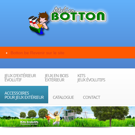
Botton.be
Revenir sur le site
JEUX D'EXTÉRIEUR
JEUX EN BOIS
KITS
ÉVOLUTIF
EXTÉRIEUR
JEUX ÉVOLUTIFS
ACCESSOIRES
POUR JEUX EXTÉRIEUR
CATALOGUE
CONTACT